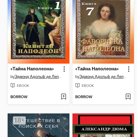
«Тайна Наполеона»
«Тайна Наполеона»
by
Эдмонд Адольф де Лепеллетье де Буэлье
by
Эдмонд Адольф де Лепеллетье де Буэлье
EBOOK
EBOOK
BORROW
BORROW