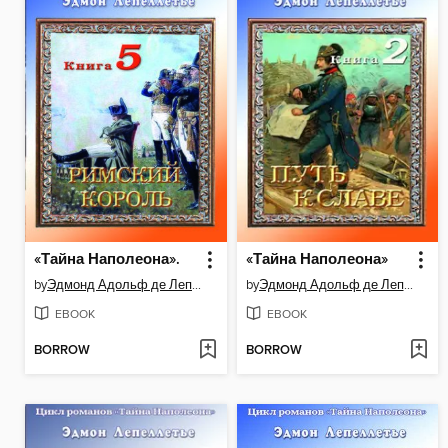
«Тайна Наполеона».
«Тайна Наполеона»
by
Эдмонд Адольф де Лепеллетье де Буэлье
by
Эдмонд Адольф де Лепеллетье де Буэлье
EBOOK
EBOOK
BORROW
BORROW