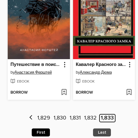
Путешествие в поисках себя
Кавалер Красного замка
by
Анастасия Ферштей
by
Александр Дюма
EBOOK
EBOOK
BORROW
BORROW
1,829
1,830
1,831
1,832
1,833
First
Last