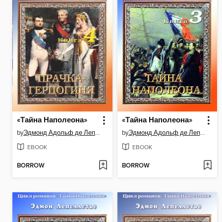
«Тайна Наполеона»
«Тайна Наполеона»
by
Эдмонд Адольф де Лепеллетье де Буэлье
by
Эдмонд Адольф де Лепеллетье де Буэлье
EBOOK
EBOOK
BORROW
BORROW