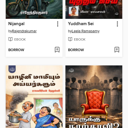
Nijangal
Yuddham Sei
by
Rajendrakumar
by
Leela Ramasamy
EBOOK
EBOOK
BORROW
BORROW