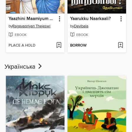
Yaazhini Maamiyum Ayyargalum
Yaarukku Naarkaali?
by
Ragavapriyan Thejeswi
by
Devibala
EBOOK
EBOOK
PLACE A HOLD
BORROW
Українськa