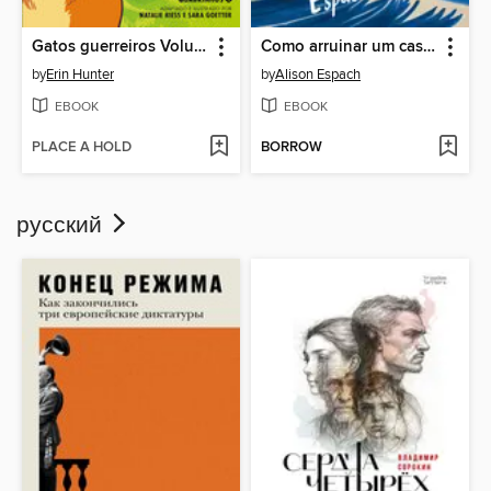
Gatos guerreiros Volume 1
Como arruinar um casamento
by
Erin Hunter
by
Alison Espach
EBOOK
EBOOK
PLACE A HOLD
BORROW
русский