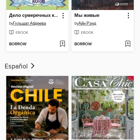
Дело сумеречных котов
Мы живые
by
Гульшат Абдеева
by
Айн Рэнд
EBOOK
EBOOK
BORROW
BORROW
Español