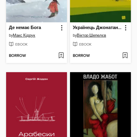
Де немає Бога
Українець Джонатан і двадцять сім мерців
by
Макс Кідрук
by
Віктор Шепелєв
EBOOK
EBOOK
BORROW
BORROW