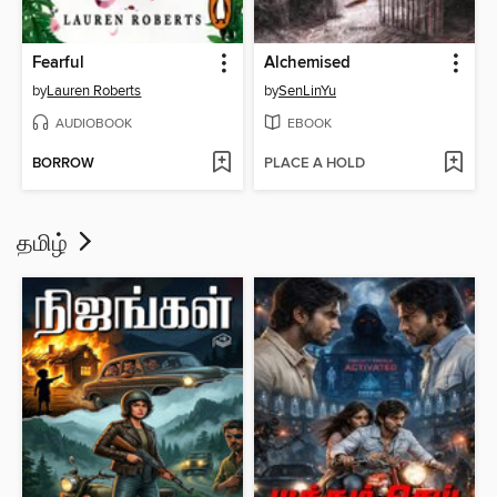
Fearful
Alchemised
by
Lauren Roberts
by
SenLinYu
AUDIOBOOK
EBOOK
BORROW
PLACE A HOLD
தமிழ்