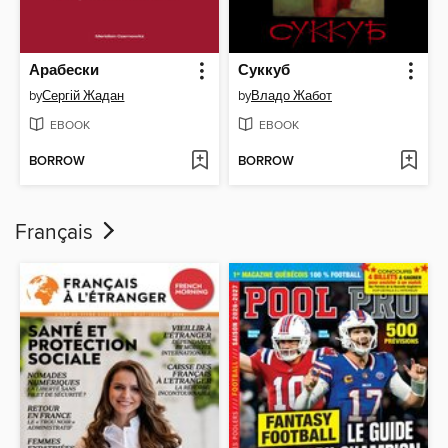
Арабески
Суккуб
by
Сергій Жадан
by
Владо Жабот
EBOOK
EBOOK
BORROW
BORROW
Français