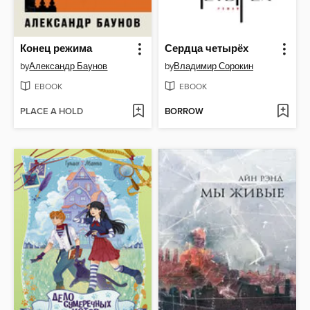
Конец режима
Сердца четырёх
by
Александр Баунов
by
Владимир Сорокин
EBOOK
EBOOK
PLACE A HOLD
BORROW